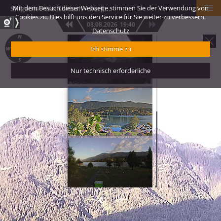
Mit dem Besuch dieser Webseite stimmen Sie der Verwendung von
Skigebiet Weißbriach - Berggeisthütte
Cookies zu. Dies hilft uns den Service für Sie weiter zu verbessern.
08.08.2026
19:40
Datenschutz
Webcam Hermag
Ich stimme zu
Nur technisch erforderliche
Panorama Presse
Strandbad Herm
Pressegger See